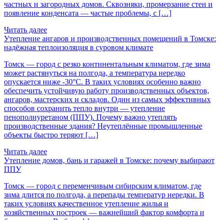
частных и загородных домов. Сквозняки, промерзание стен и
появление конденсата — частые проблемы, с […]
Читать далее
Утепление ангаров и производственных помещений в Томске:
надёжная теплоизоляция в суровом климате
Томск — город с резко континентальным климатом, где зима
может растянуться на полгода, а температура нередко
опускается ниже -30°C. В таких условиях особенно важно
обеспечить устойчивую работу производственных объектов,
ангаров, мастерских и складов. Один из самых эффективных
способов сохранить тепло внутри — утепление
пенополиуретаном (ППУ). Почему важно утеплять
производственные здания? Неутеплённые промышленные
объекты быстро теряют […]
Читать далее
Утепление домов, бань и гаражей в Томске: почему выбирают
ППУ
Томск — город с переменчивым сибирским климатом, где
зима длится по полгода, а перепады температур нередки. В
таких условиях качественное утепление жилья и
хозяйственных построек — важнейший фактор комфорта и