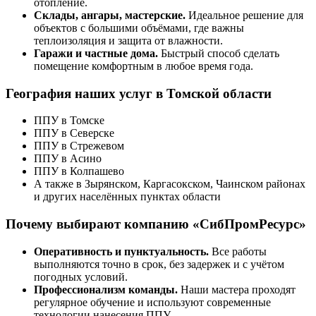
отопление.
Склады, ангары, мастерские.
Идеальное решение для
объектов с большими объёмами, где важны
теплоизоляция и защита от влажности.
Гаражи и частные дома.
Быстрый способ сделать
помещение комфортным в любое время года.
География наших услуг в Томской области
ППУ в Томске
ППУ в Северске
ППУ в Стрежевом
ППУ в Асино
ППУ в Колпашево
А также в Зырянском, Каргасокском, Чаинском районах
и других населённых пунктах области
Почему выбирают компанию «СибПромРесурс»
Оперативность и пунктуальность.
Все работы
выполняются точно в срок, без задержек и с учётом
погодных условий.
Профессионализм команды.
Наши мастера проходят
регулярное обучение и используют современные
технологии нанесения ППУ.