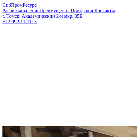
СибПромРесурс
Расчет
напыление
Преимущества
Портфолио
Контакты
г. Томск, Академический 2-й мкр, 35Б
+7-999-911-1113
WhatsApp
Telegram