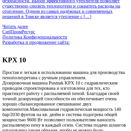
безопасности. Выбор эффективного утеплителя позволяет
существенно снизить теплопотери и сократить расходы на
отопление. Одним из самых надёжных и современных
решений в Томске является утепление с […]
Читать далее
СибПромРесурс
Политика Конфиденциальности
Разработка и продвижение сайта:
KPX 10
Простая и легкая в использовании машина для производства
пенополиуретана с ручным управлением.
Дозировочная машина Pusmak KPX 10 с гидравлическим
приводом спроектирована и изготовлена для тех, кто
практикует работу с распыляемой пеной. Благодаря своей
точной дозирующей способности он обеспечивает очень
хорошо сбалансированное смешивание двух
компонентов.Максимальная гидравлическая мощность 140
бар/2030 фунтов на кв. дюйм и система подогрева общей
мощностью 9600 Вт позволяют пользователям наносить
распыляемую пену в каждый сезон. Система подачи шлангов
изготовлена таким образом, чтобы ее можно было