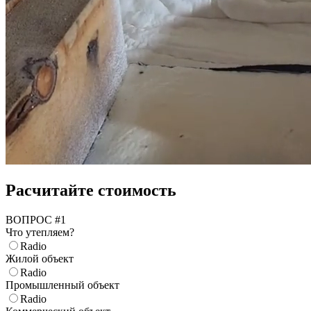
Расчитайте стоимость
ВОПРОС #1
Что утепляем?
Т
Radio
Жилой объект
Radio
Промышленный объект
Б
Radio