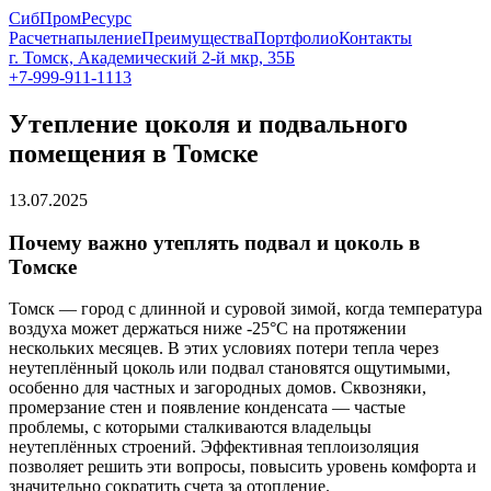
СибПромРесурс
Расчет
напыление
Преимущества
Портфолио
Контакты
г. Томск, Академический 2-й мкр, 35Б
+7-999-911-1113
Утепление цоколя и подвального
помещения в Томске
13.07.2025
Почему важно утеплять подвал и цоколь в
Томске
Томск — город с длинной и суровой зимой, когда температура
воздуха может держаться ниже -25°C на протяжении
нескольких месяцев. В этих условиях потери тепла через
неутеплённый цоколь или подвал становятся ощутимыми,
особенно для частных и загородных домов. Сквозняки,
промерзание стен и появление конденсата — частые
проблемы, с которыми сталкиваются владельцы
неутеплённых строений. Эффективная теплоизоляция
позволяет решить эти вопросы, повысить уровень комфорта и
значительно сократить счета за отопление.